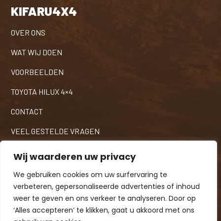
KIFARU4X4
OVER ONS
WAT WIJ DOEN
VOORBEELDEN
TOYOTA HILUX 4×4
CONTACT
VEEL GESTELDE VRAGEN
ONZE AVONTURIERS
Wij waarderen uw privacy
KENNIS & TECHNIEK
We gebruiken cookies om uw surfervaring te
verbeteren, gepersonaliseerde advertenties of inhoud
weer te geven en ons verkeer te analyseren. Door op
‘Alles accepteren’ te klikken, gaat u akkoord met ons
© 2026
KIFARU4X4
- ALLE RECHTEN VOORBEHOUDEN