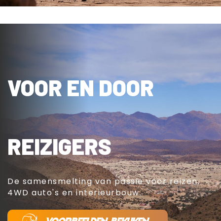
VOOR EN DOOR
REIZIGERS
De samensmelting van passie voor reizen,
4WD auto's en interieurbouw.
VOORBEELDEN BEKIJKEN