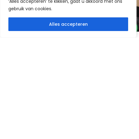
‘Alles accepteren’ te klikken, gaat u akkoord met ons
gebruik van cookies.
Alles accepteren
VOORBEELDEN VAN
ONS SYSTEEM
Bekijk voorbeelden van mede reizigers die
gekozen hebben voor ons praktische ‘Rhino’
camper interieur systeem.