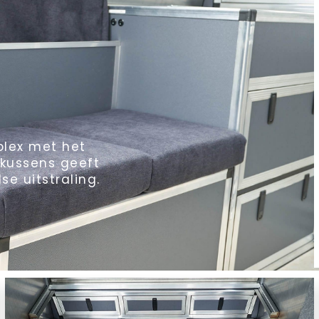
plex met het
 kussens geeft
e uitstraling.