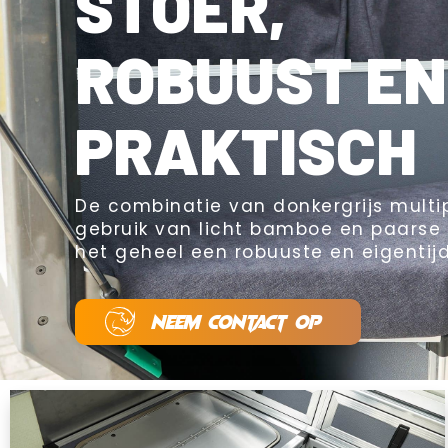
STOER,
ROBUUST EN
PRAKTISCH
De combinatie van donkergrijs multi
gebruik van licht bamboe en paarse
het geheel een robuuste en eigentijds
NEEM CONTACT OP